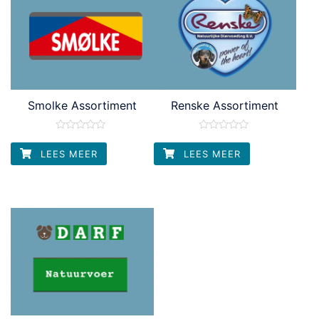
Smolke Assortiment
Renske Assortiment
Waardering
Waardering
0
0
LEES MEER
LEES MEER
uit
uit
5
5