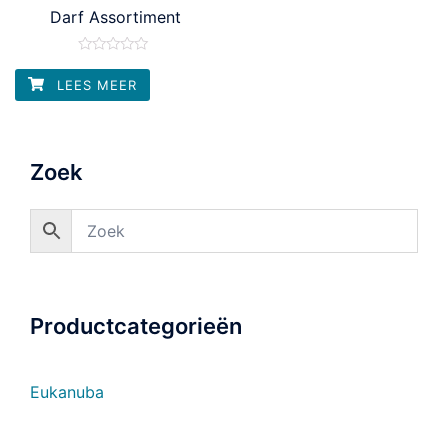
Darf Assortiment
Waardering
0
LEES MEER
uit
5
Zoek
Productcategorieën
Eukanuba