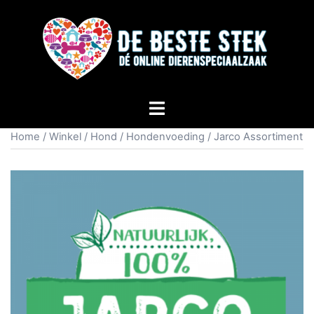
Home
/
Winkel
/
Hond
/
Hondenvoeding
/ Jarco Assortiment