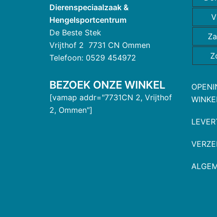
Dierenspeciaalzaak &
V
Hengelsportcentrum
De Beste Stek
Za
Vrijthof 2 7731 CN Ommen
Z
Telefoon: 0529 454972
BEZOEK ONZE WINKEL
OPENI
[vamap addr="7731CN 2, Vrijthof
WINKE
2, Ommen"]
LEVER
VERZE
ALGE