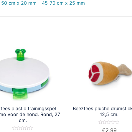
5-50 cm x 20 mm – 45-70 cm x 25 mm
tees plastic trainingsspel
Beeztees pluche drumstick
imo voor de hond. Rond, 27
12,5 cm.
cm.
Waardering
€
2.99
0