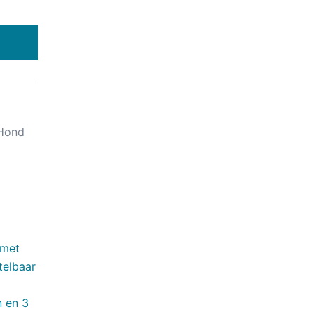
Hond
 met
telbaar
n en 3