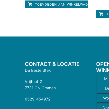
5
TOEVOEGEN AAN WINKELWAGEN
T
CONTACT & LOCATIE
OPE
WIN
De Beste Stek
Ma
Vrijthof 2
7731 CN Ommen
D
Wo
0529-454972
Do