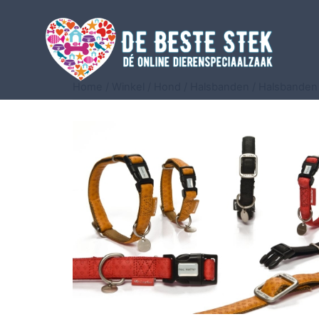
Home
/
Winkel
/
Hond
/
Halsbanden
/
Halsbanden