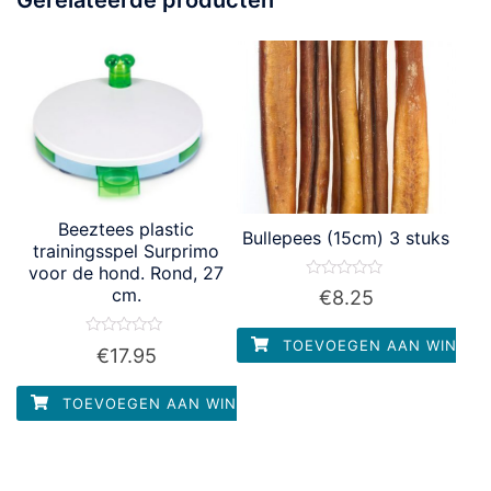
Beeztees plastic
Bullepees (15cm) 3 stuks
trainingsspel Surprimo
voor de hond. Rond, 27
Waardering
cm.
€
8.25
0
uit
5
TOEVOEGEN AAN WINKEL
Waardering
€
17.95
0
uit
5
TOEVOEGEN AAN WINKELWAGEN