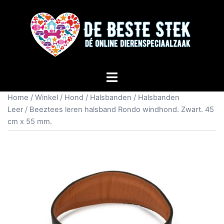
Home
/
Winkel
/
Hond
/
Halsbanden
/
Halsbanden
Leer
/ Beeztees leren halsband Rondo windhond. Zwart. 45
cm x 55 mm.