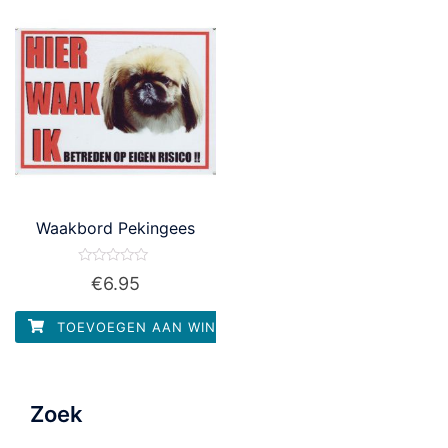
Waakbord Pekingees
Waardering
€
6.95
0
uit
5
TOEVOEGEN AAN WINKELWAGEN
Zoek