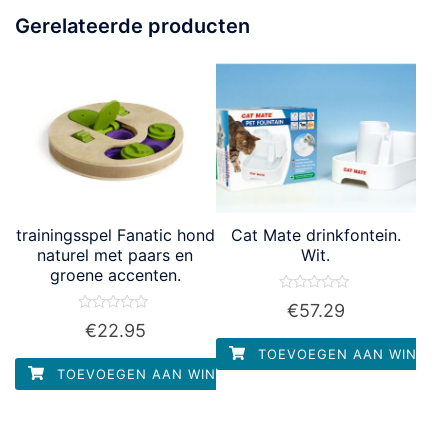
Gerelateerde producten
trainingsspel Fanatic hond
Cat Mate drinkfontein.
naturel met paars en
Wit.
groene accenten.
Waardering
€
57.29
0
Waardering
€
22.95
uit
0
5
uit
TOEVOEGEN AAN WINKEL
5
TOEVOEGEN AAN WINKELWAGEN