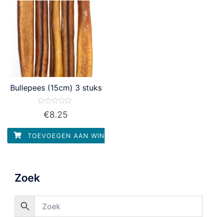
Bullepees (15cm) 3 stuks
Waardering
€
8.25
0
uit
5
TOEVOEGEN AAN WINKELWAGEN
Zoek