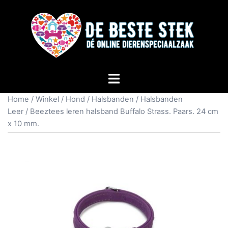
Home
/
Winkel
/
Hond
/
Halsbanden
/
Halsbanden
Leer
/ Beeztees leren halsband Buffalo Strass. Paars. 24 cm
x 10 mm.