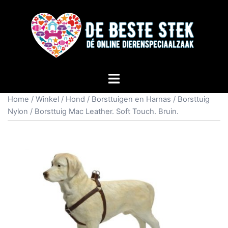
Home
/
Winkel
/
Hond
/
Borsttuigen en Harnas
/
Borsttuig
Nylon
/ Borsttuig Mac Leather. Soft Touch. Bruin.