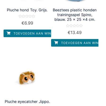
Pluche hond Toy. Grijs.
Beeztees plastic honden
trainingsspel Spino,
blauw. 25 x 25 x4 cm.
Waardering
€
6.99
0
uit
5
Waardering
€
13.49
TOEVOEGEN AAN WINKELWAGEN
0
uit
5
TOEVOEGEN AAN WINKEL
Pluche eyecatcher Jippo.