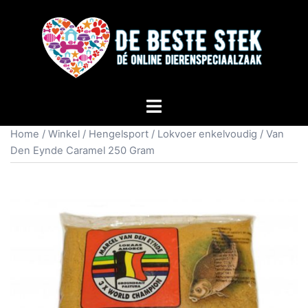
Home
/
Winkel
/
Hengelsport
/
Lokvoer enkelvoudig
/ Van
Den Eynde Caramel 250 Gram