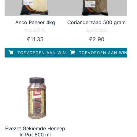
Anco Paneer 4kg
Corianderzaad 500 gram
Waardering
Waardering
€
11.35
€
2.90
0
0
uit
uit
5
5
TOEVOEGEN AAN WINKELWAGEN
TOEVOEGEN AAN WINKEL
Evezet Gekiemde Hennep
In Pot 800 ml