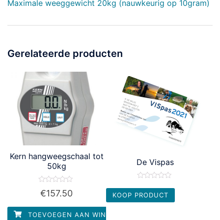
Maximale weeggewicht 20kg (nauwkeurig op 10gram)
Gerelateerde producten
Kern hangweegschaal tot
De Vispas
50kg
Waardering
Waardering
0
€
157.50
KOOP PRODUCT
0
uit
uit
5
5
TOEVOEGEN AAN WINKELWAGEN