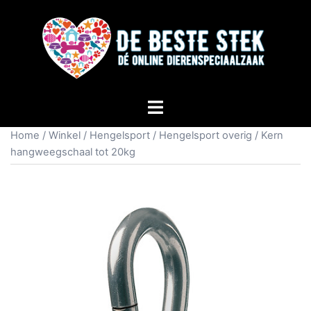
Home
/
Winkel
/
Hengelsport
/
Hengelsport overig
/ Kern
hangweegschaal tot 20kg