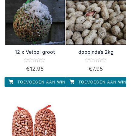
12 x Vetbol groot
doppinda’s 2kg
Waardering
Waardering
€
12.95
€
7.95
0
0
uit
uit
5
5
TOEVOEGEN AAN WINKELWAGEN
TOEVOEGEN AAN WINKEL