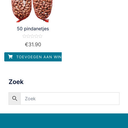
50 pindanetjes
Waardering
€
31.90
0
uit
5
TOEVOEGEN AAN WINKELWAGEN
Zoek