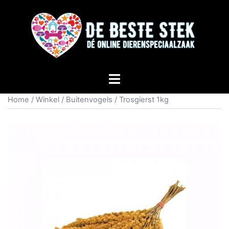
Home
/
Winkel
/
Buitenvogels
/ Trosgierst 1kg