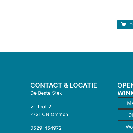
T
CONTACT & LOCATIE
OPE
WIN
De Beste Stek
Ma
Vrijthof 2
7731 CN Ommen
D
Wo
0529-454972