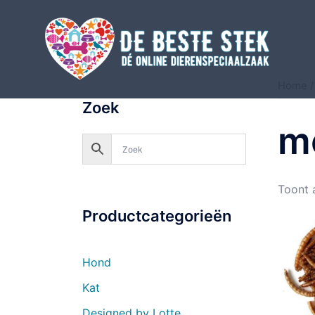
Home
Zoek
m
Toont a
Productcategorieën
Hond
Kat
Designed by Lotte