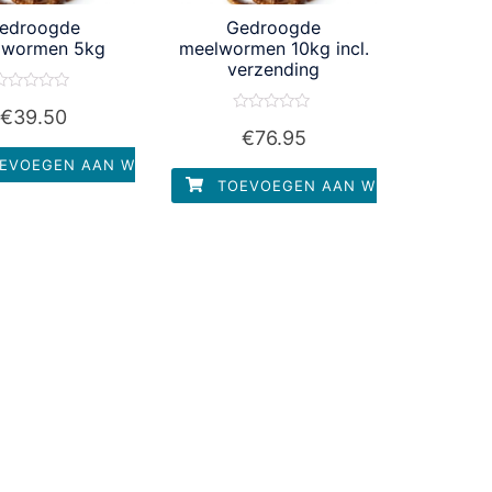
edroogde
Gedroogde
lwormen 5kg
meelwormen 10kg incl.
verzending
aardering
€
39.50
0
Waardering
it
€
76.95
0
5
uit
EVOEGEN AAN WINKELWAGEN
5
TOEVOEGEN AAN WINKELWAGEN