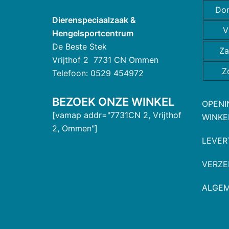
Do
Dierenspeciaalzaak &
V
Hengelsportcentrum
De Beste Stek
Za
Vrijthof 2 7731 CN Ommen
Z
Telefoon: 0529 454972
BEZOEK ONZE WINKEL
OPENI
[vamap addr="7731CN 2, Vrijthof
WINKE
2, Ommen"]
LEVER
VERZE
ALGE