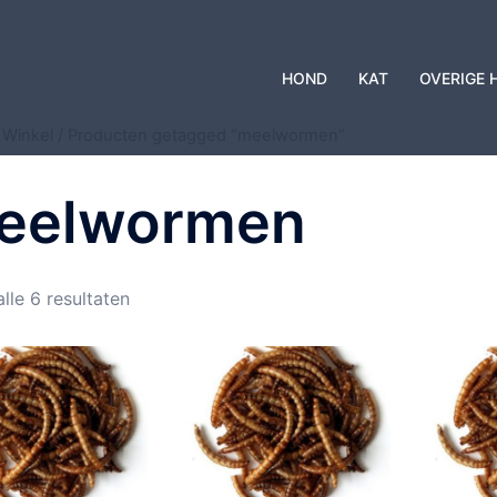
HOND
KAT
OVERIGE 
/
Winkel
/ Producten getagged “meelwormen”
eelwormen
lle 6 resultaten