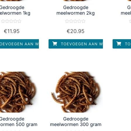
Gedroogde
Gedroogde
G
elwormen 1kg
meelwormen 2kg
mee
Waardering
Waardering
W
€
11.95
€
20.95
0
0
uit
uit
u
5
5
OEVOEGEN AAN WINKELWAGEN
TOEVOEGEN AAN WINKELWAGEN
TO
Gedroogde
Gedroogde
ormen 500 gram
meelwormen 300 gram