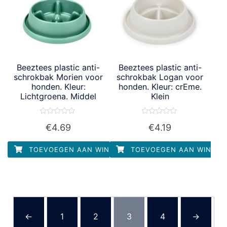
Beeztees plastic anti-
Beeztees plastic anti-
schrokbak Morien voor
schrokbak Logan voor
honden. Kleur:
honden. Kleur: crEme.
Lichtgroena. Middel
Klein
Waardering
Waardering
€
4.69
€
4.19
0
0
uit
uit
5
5
TOEVOEGEN AAN WINKELWAGEN
TOEVOEGEN AAN WINKEL
←
1
2
3
4
→