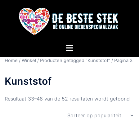
Home
/
Winkel
/
Producten getagged “Kunststof”
/ Pagina 3
Kunststof
Resultaat 33–48 van de 52 resultaten wordt getoond