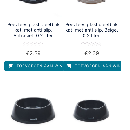
Beeztees plastic eetbak
Beeztees plastic eetbak
kat, met anti slip.
kat, met anti slip. Beige.
Antraciet. 0.2 liter.
0.2 liter.
Waardering
Waardering
€
2.39
€
2.39
0
0
uit
uit
5
5
TOEVOEGEN AAN WINKELWAGEN
TOEVOEGEN AAN WINKEL