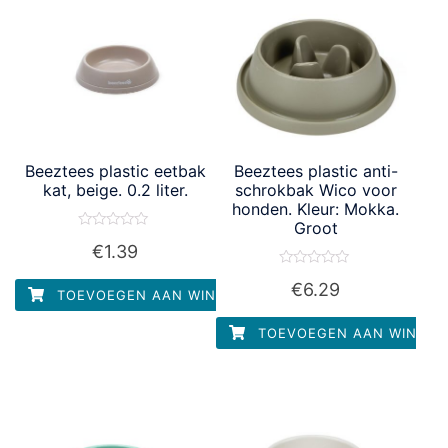
Beeztees plastic eetbak
Beeztees plastic anti-
kat, beige. 0.2 liter.
schrokbak Wico voor
honden. Kleur: Mokka.
Groot
Waardering
€
1.39
0
uit
Waardering
5
€
6.29
0
TOEVOEGEN AAN WINKELWAGEN
uit
5
TOEVOEGEN AAN WINKEL