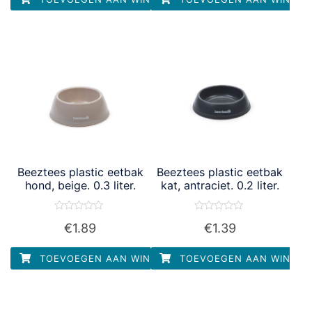
Beeztees plastic eetbak
Beeztees plastic eetbak
hond, beige. 0.3 liter.
kat, antraciet. 0.2 liter.
Waardering
Waardering
€
1.89
€
1.39
0
0
uit
uit
5
5
TOEVOEGEN AAN WINKELWAGEN
TOEVOEGEN AAN WINKEL