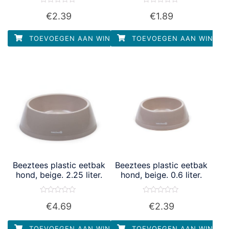
Waardering
Waardering
€
2.39
€
1.89
0
0
uit
uit
5
5
TOEVOEGEN AAN WINKELWAGEN
TOEVOEGEN AAN WINKEL
Beeztees plastic eetbak
Beeztees plastic eetbak
hond, beige. 2.25 liter.
hond, beige. 0.6 liter.
Waardering
Waardering
€
4.69
€
2.39
0
0
uit
uit
5
5
TOEVOEGEN AAN WINKELWAGEN
TOEVOEGEN AAN WINKEL