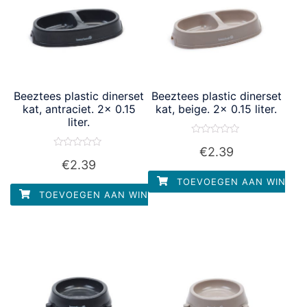
Beeztees plastic dinerset
Beeztees plastic dinerset
kat, antraciet. 2x 0.15
kat, beige. 2x 0.15 liter.
liter.
Waardering
€
2.39
0
Waardering
uit
€
2.39
0
5
uit
TOEVOEGEN AAN WINKEL
5
TOEVOEGEN AAN WINKELWAGEN