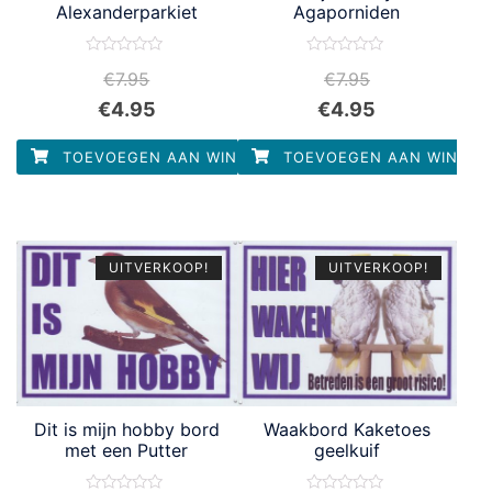
Alexanderparkiet
Agaporniden
Waardering
Waardering
€
7.95
€
7.95
0
0
uit
uit
€
4.95
€
4.95
5
5
TOEVOEGEN AAN WINKELWAGEN
TOEVOEGEN AAN WINKEL
UITVERKOOP!
UITVERKOOP!
Dit is mijn hobby bord
Waakbord Kaketoes
met een Putter
geelkuif