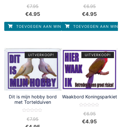
Waardering
Waardering
€
7.95
€
6.95
0
0
uit
uit
€
4.95
€
4.95
5
5
TOEVOEGEN AAN WINKELWAGEN
TOEVOEGEN AAN WINKEL
UITVERKOOP!
UITVERKOOP!
Dit is mijn hobby bord
Waakbord Koningsparkiet
met Tortelduiven
Waardering
€
6.95
0
Waardering
uit
€
7.95
0
€
4.95
5
uit
€
4.95
5