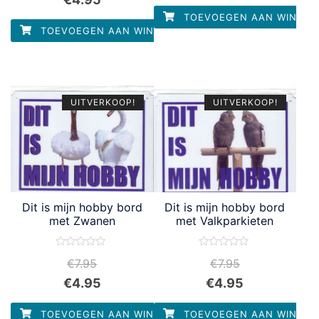
TOEVOEGEN AAN WINKEL
TOEVOEGEN AAN WINKELWAGEN
UITVERKOOP!
UITVERKOOP!
Dit is mijn hobby bord
Dit is mijn hobby bord
met Zwanen
met Valkparkieten
Waardering
Waardering
€
7.95
€
7.95
0
0
uit
uit
€
4.95
€
4.95
5
5
TOEVOEGEN AAN WINKELWAGEN
TOEVOEGEN AAN WINKEL