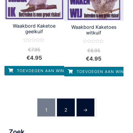
Waakbord Kaketoe
Waakbord Kaketoes
geelkuif
witkuif
Waardering
Waardering
€
7.95
€
6.95
0
0
uit
uit
€
4.95
5
€
4.95
5
TOEVOEGEN AAN WINKELWAGEN
TOEVOEGEN AAN WINKEL
1
2
→
Zoek