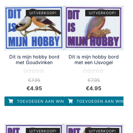
UITVERKOOP!
UITVERKOOP!
Dit is mijn hobby bord
Dit is mijn hobby bord
met Goudvinken
met een IJsvogel
Waardering
Waardering
€
7.95
€
7.95
0
0
uit
uit
€
4.95
€
4.95
5
5
TOEVOEGEN AAN WINKELWAGEN
TOEVOEGEN AAN WINKEL
UITVERKOOP!
UITVERKOOP!