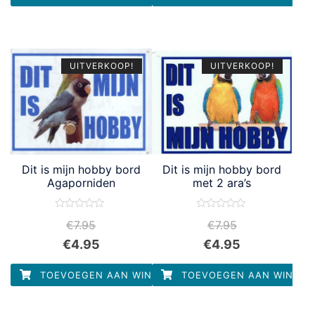
UITVERKOOP!
UITVERKOOP!
Dit is mijn hobby bord
Dit is mijn hobby bord
Agaporniden
met 2 ara’s
Waardering
Waardering
€
7.95
€
7.95
0
0
uit
uit
€
4.95
€
4.95
5
5
TOEVOEGEN AAN WINKELWAGEN
TOEVOEGEN AAN WINKEL