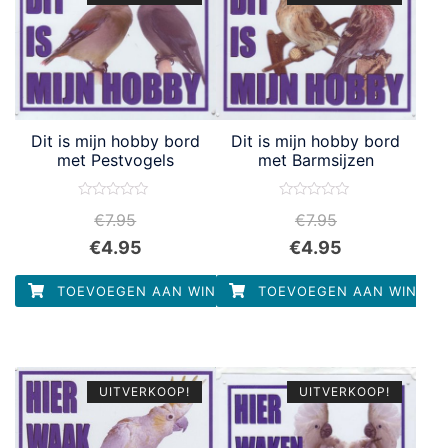
Dit is mijn hobby bord
Dit is mijn hobby bord
met Pestvogels
met Barmsijzen
Waardering
Waardering
€
7.95
€
7.95
0
0
uit
uit
€
4.95
€
4.95
5
5
TOEVOEGEN AAN WINKELWAGEN
TOEVOEGEN AAN WINKEL
UITVERKOOP!
UITVERKOOP!