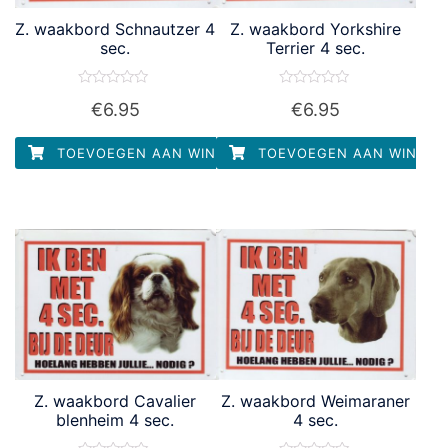
Z. waakbord Schnautzer 4
Z. waakbord Yorkshire
sec.
Terrier 4 sec.
Waardering
Waardering
€
6.95
€
6.95
0
0
uit
uit
5
5
TOEVOEGEN AAN WINKELWAGEN
TOEVOEGEN AAN WINKEL
Z. waakbord Cavalier
Z. waakbord Weimaraner
blenheim 4 sec.
4 sec.