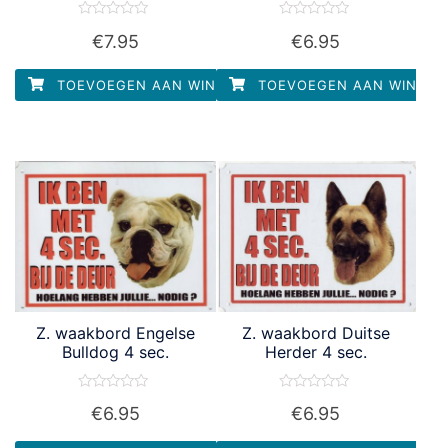
Waardering
Waardering
€
7.95
€
6.95
0
0
uit
uit
5
5
TOEVOEGEN AAN WINKELWAGEN
TOEVOEGEN AAN WINKEL
Z. waakbord Engelse
Z. waakbord Duitse
Bulldog 4 sec.
Herder 4 sec.
Waardering
Waardering
€
6.95
€
6.95
0
0
uit
uit
5
5