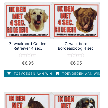
Z. waakbord Golden
Z. waakbord
Retriever 4 sec.
Bordeauxdog 4 sec.
Waardering
Waardering
€
6.95
€
6.95
0
0
uit
uit
5
5
TOEVOEGEN AAN WINKELWAGEN
TOEVOEGEN AAN WINKEL