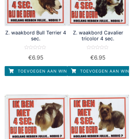
Z. waakbord Bull Terrier 4
Z. waakbord Cavalier
sec.
tricolor 4 sec.
Waardering
Waardering
€
6.95
€
6.95
0
0
uit
uit
5
5
TOEVOEGEN AAN WINKELWAGEN
TOEVOEGEN AAN WINKEL