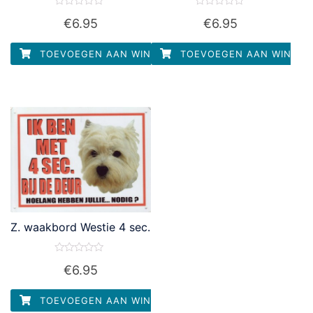
Waardering
Waardering
€
6.95
€
6.95
0
0
uit
uit
5
5
TOEVOEGEN AAN WINKELWAGEN
TOEVOEGEN AAN WINKEL
Z. waakbord Westie 4 sec.
Waardering
€
6.95
0
uit
5
TOEVOEGEN AAN WINKELWAGEN