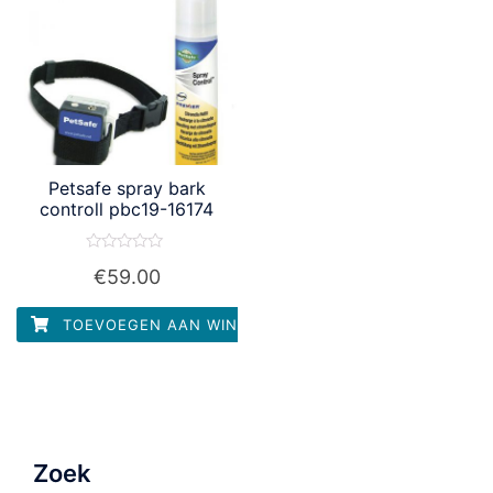
Petsafe spray bark
controll pbc19-16174
Waardering
€
59.00
0
uit
5
TOEVOEGEN AAN WINKELWAGEN
Zoek