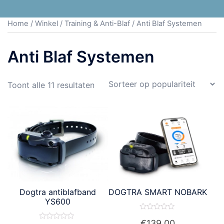
Home
/
Winkel
/
Training & Anti-Blaf
/ Anti Blaf Systemen
Anti Blaf Systemen
Toont alle 11 resultaten
Dogtra antiblafband
DOGTRA SMART NOBARK
YS600
Waardering
€
139.00
0