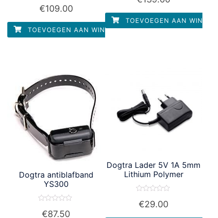
Waardering
uit
€
109.00
0
5
uit
TOEVOEGEN AAN WINKEL
5
TOEVOEGEN AAN WINKELWAGEN
Dogtra Lader 5V 1A 5mm
Lithium Polymer
Dogtra antiblafband
YS300
Waardering
€
29.00
0
Waardering
uit
€
87.50
0
5