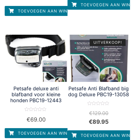
uit
TOEVOEGEN AAN WINKEL
5
TOEVOEGEN AAN WINKELWAGEN
UITVERKOOP!
Petsafe deluxe anti
Petsafe Anti Blafband big
blafband voor kleine
dog Deluxe PBC19-13058
honden PBC19-12443
Waardering
€
129.00
0
Waardering
uit
€
69.00
0
€
89.95
5
uit
5
TOEVOEGEN AAN WINKELWAGEN
TOEVOEGEN AAN WINKEL