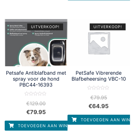
UITVERKOOP!
UITVERKOOP!
Petsafe Antiblafband met
PetSafe Vibrerende
spray voor de hond
Blafbeheersing VBC-10
PBC44-16393
Waardering
€
79.95
0
Waardering
uit
€
129.00
0
€
64.95
5
uit
€
79.95
5
TOEVOEGEN AAN WINKEL
TOEVOEGEN AAN WINKELWAGEN