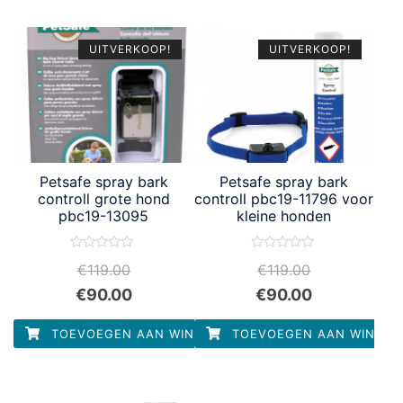
UITVERKOOP!
UITVERKOOP!
Petsafe spray bark
Petsafe spray bark
controll grote hond
controll pbc19-11796 voor
pbc19-13095
kleine honden
Waardering
Waardering
€
119.00
€
119.00
0
0
uit
uit
€
90.00
€
90.00
5
5
TOEVOEGEN AAN WINKELWAGEN
TOEVOEGEN AAN WINKEL