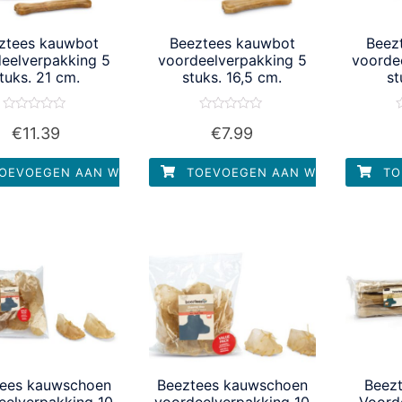
ztees kauwbot
Beeztees kauwbot
Beez
eelverpakking 5
voordeelverpakking 5
voorde
tuks. 21 cm.
stuks. 16,5 cm.
st
Waardering
Waardering
W
€
11.39
€
7.99
0
0
uit
uit
u
5
5
OEVOEGEN AAN WINKELWAGEN
TOEVOEGEN AAN WINKELWAGEN
TO
tees kauwschoen
Beeztees kauwschoen
Beez
eelverpakking 10
voordeelverpakking 10
Voord