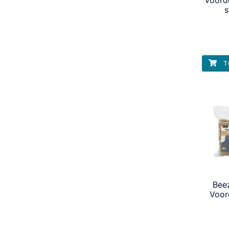
s
T
Bee
Voor