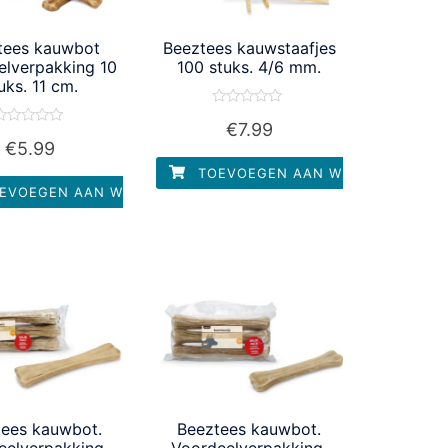
tees kauwbot
Beeztees kauwstaafjes
elverpakking 10
100 stuks. 4/6 mm.
uks. 11 cm.
Waardering
€
7.99
0
aardering
uit
€
5.99
0
5
it
TOEVOEGEN AAN WINKELWAGEN
5
EVOEGEN AAN WINKELWAGEN
tees kauwbot.
Beeztees kauwbot.
eelverpakking.
Voordeelverpakking.