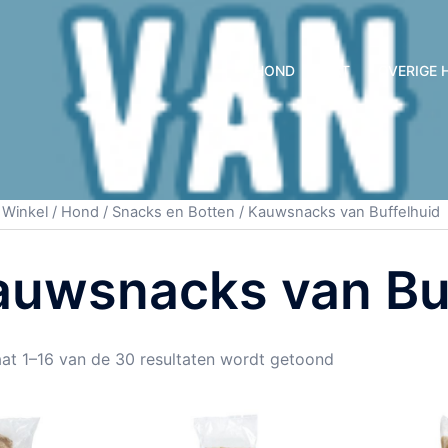
HOND
KAT
OVERIGE 
/
Winkel
/
Hond
/
Snacks en Botten
/ Kauwsnacks van Buffelhuid
auwsnacks van Bu
aat 1–16 van de 30 resultaten wordt getoond