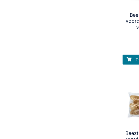
Bee
voord
s
T
Beez
voord