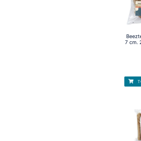
Beezt
7 cm. 
T