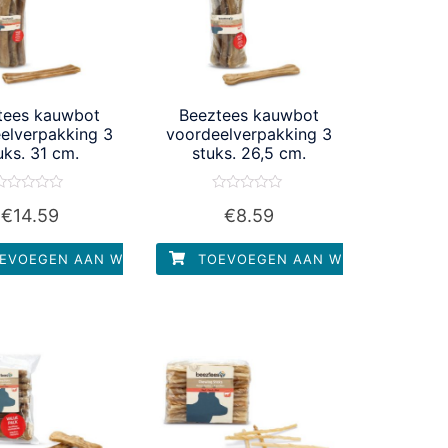
tees kauwbot
Beeztees kauwbot
elverpakking 3
voordeelverpakking 3
uks. 31 cm.
stuks. 26,5 cm.
aardering
Waardering
€
14.59
€
8.59
0
0
it
uit
5
5
EVOEGEN AAN WINKELWAGEN
TOEVOEGEN AAN WINKELWAGEN