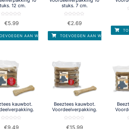
tuks. 12 cm.
stuks. 7 cm.
W
Waardering
Waardering
u
€
5.99
€
2.69
0
0
uit
uit
TO
5
5
OEVOEGEN AAN WINKELWAGEN
TOEVOEGEN AAN WINKELWAGEN
ztees kauwbot.
Beeztees kauwbot.
Beez
deelverpakking.
Voordeelverpakking.
Voord
Waardering
Waardering
W
€
9.49
€
15.99
0
0