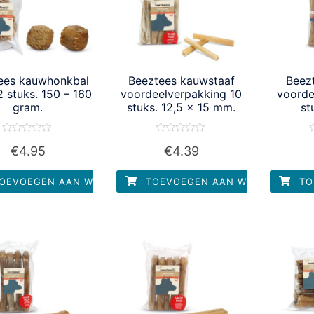
ees kauwhonkbal
Beeztees kauwstaaf
Beez
2 stuks. 150 – 160
voordeelverpakking 10
voorde
gram.
stuks. 12,5 x 15 mm.
st
Waardering
Waardering
W
€
4.95
€
4.39
0
0
uit
uit
u
5
5
OEVOEGEN AAN WINKELWAGEN
TOEVOEGEN AAN WINKELWAGEN
TO