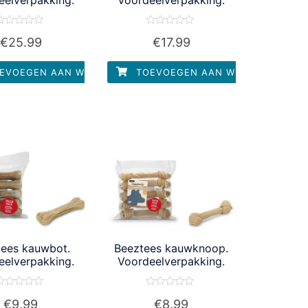
aardering
Waardering
€
25.99
€
17.99
0
0
it
uit
5
5
EVOEGEN AAN WINKELWAGEN
TOEVOEGEN AAN WINKELWAGEN
tees kauwbot.
Beeztees kauwknoop.
eelverpakking.
Voordeelverpakking.
aardering
Waardering
€
9.99
€
8.99
0
0