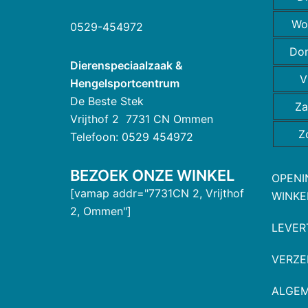
Wo
0529-454972
Do
Dierenspeciaalzaak &
V
Hengelsportcentrum
De Beste Stek
Za
Vrijthof 2 7731 CN Ommen
Z
Telefoon: 0529 454972
BEZOEK ONZE WINKEL
OPENI
[vamap addr="7731CN 2, Vrijthof
WINKE
2, Ommen"]
LEVER
VERZE
ALGE