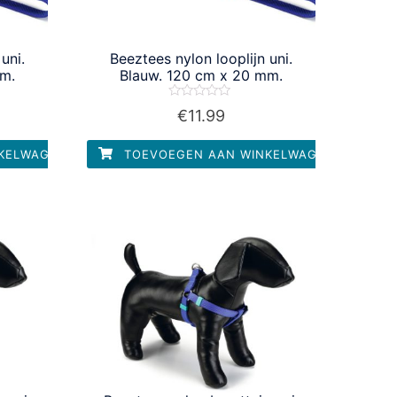
uni.
Beeztees nylon looplijn uni.
mm.
Blauw. 120 cm x 20 mm.
Waardering
€
11.99
0
uit
5
KELWAGEN
TOEVOEGEN AAN WINKELWAGEN