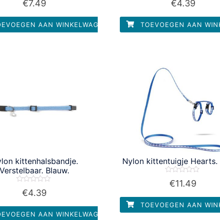
€
7.49
€
4.39
0
0
uit
uit
5
5
EVOEGEN AAN WINKELWAGEN
TOEVOEGEN AAN WIN
lon kittenhalsbandje.
Nylon kittentuigje Hearts.
Verstelbaar. Blauw.
Waardering
€
11.49
0
Waardering
€
4.39
uit
0
5
uit
TOEVOEGEN AAN WIN
5
EVOEGEN AAN WINKELWAGEN