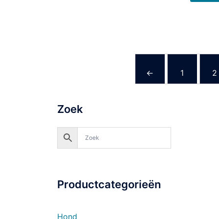
←
1
2
Zoek
Productcategorieën
Hond