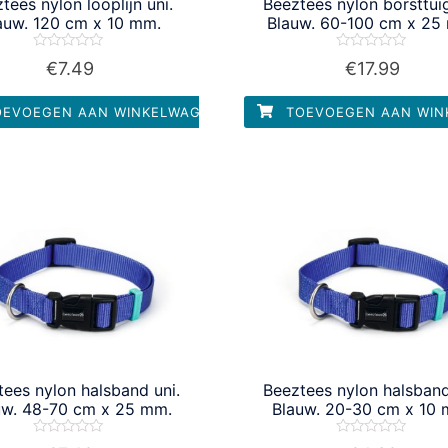
tees nylon looplijn uni.
Beeztees nylon borsttuig
auw. 120 cm x 10 mm.
Blauw. 60-100 cm x 25
Waardering
Waardering
€
7.49
€
17.99
0
0
uit
uit
5
5
EVOEGEN AAN WINKELWAGEN
TOEVOEGEN AAN WIN
tees nylon halsband uni.
Beeztees nylon halsband
uw. 48-70 cm x 25 mm.
Blauw. 20-30 cm x 10
Waardering
Waardering