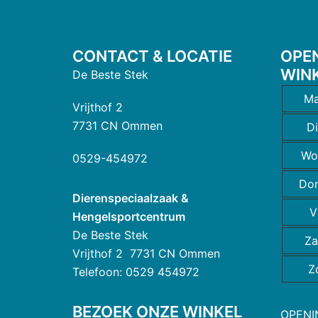
CONTACT & LOCATIE
OPE
WIN
De Beste Stek
Ma
Vrijthof 2
7731 CN Ommen
D
Wo
0529-454972
Do
Dierenspeciaalzaak &
V
Hengelsportcentrum
De Beste Stek
Za
Vrijthof 2 7731 CN Ommen
Z
Telefoon: 0529 454972
BEZOEK ONZE WINKEL
OPENI