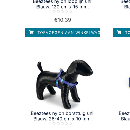
Beeztees nylon looplijn uni.
Beez
Blauw. 120 cm x 15 mm.
Bl
Waardering
€
10.39
0
uit
5
TOEVOEGEN AAN WINKELWAGEN
TO
Beeztees nylon borsttuig uni.
Beez
Blauw. 26-40 cm x 10 mm.
Bla
Waardering