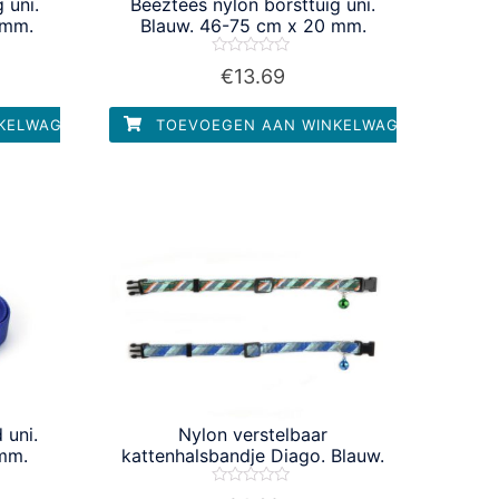
 uni.
Beeztees nylon borsttuig uni.
 mm.
Blauw. 46-75 cm x 20 mm.
Waardering
€
13.69
0
uit
5
KELWAGEN
TOEVOEGEN AAN WINKELWAGEN
 uni.
Nylon verstelbaar
 mm.
kattenhalsbandje Diago. Blauw.
Waardering