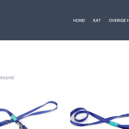
HOND
KAT
OVERIGE 
etoond