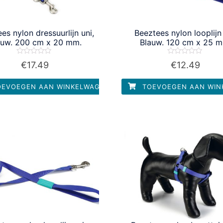
es nylon dressuurlijn uni,
Beeztees nylon looplijn 
auw. 200 cm x 20 mm.
Blauw. 120 cm x 25 
Waardering
Waardering
€
17.49
€
12.49
0
0
uit
uit
5
5
EVOEGEN AAN WINKELWAGEN
TOEVOEGEN AAN WIN