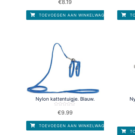
€
8.19
0
uit
5
TOEVOEGEN AAN WINKELWAGEN
TO
Nylon kattentuigje. Blauw.
Ny
Waardering
€
9.99
0
uit
5
TOEVOEGEN AAN WINKELWAGEN
TO