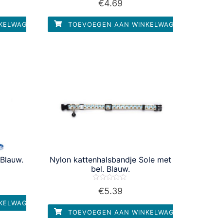
€
4.69
0
uit
5
KELWAGEN
TOEVOEGEN AAN WINKELWAGEN
 Blauw.
Nylon kattenhalsbandje Sole met
bel. Blauw.
Waardering
€
5.39
0
uit
KELWAGEN
5
TOEVOEGEN AAN WINKELWAGEN