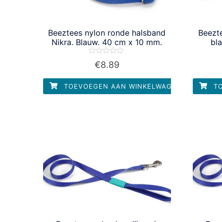
Beeztees nylon ronde halsband
Beezte
Nikra. Blauw. 40 cm x 10 mm.
bl
Waardering
€
8.89
0
uit
5
TOEVOEGEN AAN WINKELWAGEN
TO