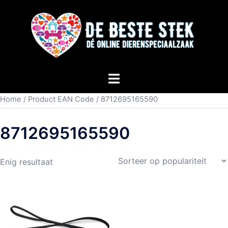
Home
/ Product EAN Code / 8712695165590
8712695165590
Enig resultaat