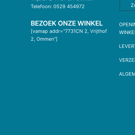
Z
Telefoon: 0529 454972
BEZOEK ONZE WINKEL
OPENI
[vamap addr="7731CN 2, Vrijthof
WINKE
2, Ommen"]
LEVER
VERZE
ALGE