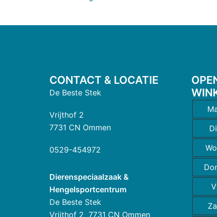
CONTACT & LOCATIE
OPE
WIN
De Beste Stek
Ma
Vrijthof 2
7731 CN Ommen
D
Wo
0529-454972
Do
Dierenspeciaalzaak &
V
Hengelsportcentrum
De Beste Stek
Za
Vrijthof 2 7731 CN Ommen