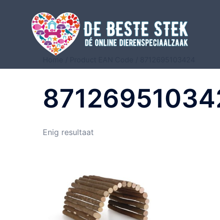
Home
/ Product EAN Code / 8712695103424
87126951034
Enig resultaat