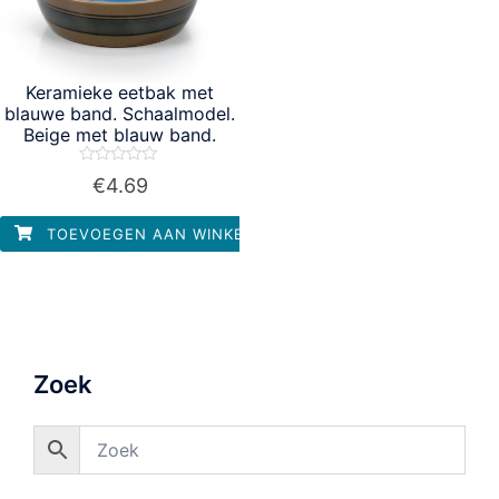
Keramieke eetbak met
blauwe band. Schaalmodel.
Beige met blauw band.
Waardering
€
4.69
0
uit
5
TOEVOEGEN AAN WINKELWAGEN
Zoek