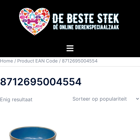
Home
/ Product EAN Code / 8712695004554
8712695004554
Enig resultaat