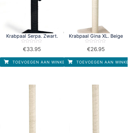
Krabpaal Serpa. Zwart.
Krabpaal Gina XL. Beige
Waardering
Waardering
€
33.95
€
26.95
0
0
uit
uit
5
5
TOEVOEGEN AAN WINKELWAGEN
TOEVOEGEN AAN WINKEL