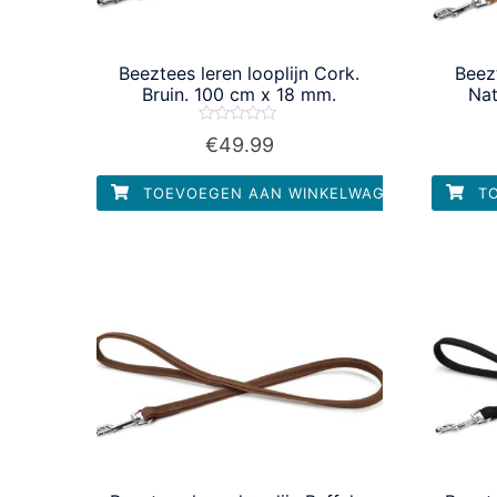
Beeztees leren looplijn Cork.
Beezt
Bruin. 100 cm x 18 mm.
Nat
Waardering
€
49.99
0
uit
5
TOEVOEGEN AAN WINKELWAGEN
TO