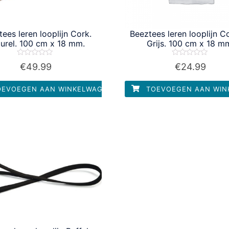
ees leren looplijn Cork.
Beeztees leren looplijn C
urel. 100 cm x 18 mm.
Grijs. 100 cm x 18 m
Waardering
Waardering
€
49.99
€
24.99
0
0
uit
uit
5
5
EVOEGEN AAN WINKELWAGEN
TOEVOEGEN AAN WIN