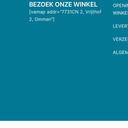
BEZOEK ONZE WINKEL
OPENI
[vamap addr="7731CN 2, Vrijthof
WINKE
2, Ommen"]
LEVER
VERZE
ALGE
© 2026 De Beste Stek. Trots aangedreven d