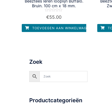
Beeztees leren looplijn Buffalo.
Beezte
Bruin. 100 cm x 18 mm.
Zw
Waardering
€
55.00
0
uit
5
TOEVOEGEN AAN WINKELWAGEN
TO
Zoek
Productcategorieën