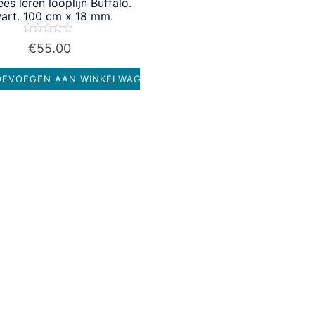
es leren looplijn Buffalo.
art. 100 cm x 18 mm.
Waardering
€
55.00
0
uit
5
EVOEGEN AAN WINKELWAGEN