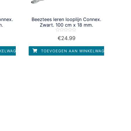
onnex.
Beeztees leren looplijn Connex.
m.
Zwart. 100 cm x 18 mm.
Waardering
€
24.99
0
uit
5
KELWAGEN
TOEVOEGEN AAN WINKELWAGEN