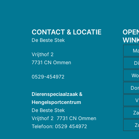
CONTACT & LOCATIE
OPE
WIN
De Beste Stek
Ma
Vrijthof 2
7731 CN Ommen
D
Wo
0529-454972
Do
Dierenspeciaalzaak &
V
Hengelsportcentrum
De Beste Stek
Za
Vrijthof 2 7731 CN Ommen
Z
Telefoon: 0529 454972